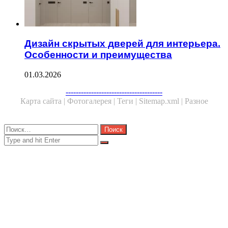
Дизайн скрытых дверей для интерьера.
Особенности и преимущества
01.03.2026
Facebook
Twitter
WhatsApp
Telegram
--------------------------------------
Карта сайта |
Фотогалерея |
Теги |
Sitemap.xml |
Разное
Close
Найти:
Close
Search
for