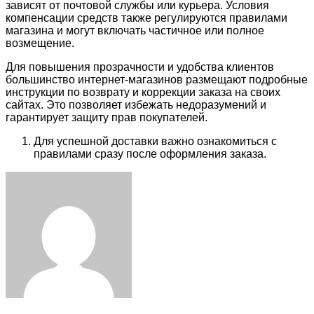
зависят от почтовой службы или курьера. Условия
компенсации средств также регулируются правилами
магазина и могут включать частичное или полное
возмещение.
Для повышения прозрачности и удобства клиентов
большинство интернет-магазинов размещают подробные
инструкции по возврату и коррекции заказа на своих
сайтах. Это позволяет избежать недоразумений и
гарантирует защиту прав покупателей.
Для успешной доставки важно ознакомиться с
правилами сразу после оформления заказа.
Facebook
Twitter
LinkedIn
Tumblr
Pinterest
Reddit
VKontakte
Odnoklassniki
Skype
WhatsApp
Telegram
Viber
Share
Print
via
Email