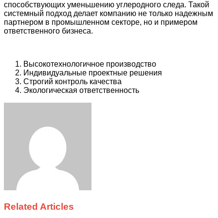
способствующих уменьшению углеродного следа. Такой
системный подход делает компанию не только надежным
партнером в промышленном секторе, но и примером
ответственного бизнеса.
Высокотехнологичное производство
Индивидуальные проектные решения
Строгий контроль качества
Экологическая ответственность
Facebook
Twitter
LinkedIn
Tumblr
Pinterest
Reddit
VKontakte
Odnoklassniki
Skype
WhatsApp
Telegram
Viber
Share
Print
via
Email
Related Articles