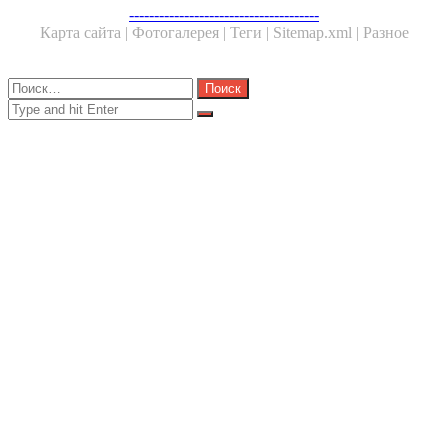
Facebook
Twitter
WhatsApp
Telegram
--------------------------------------
Карта сайта |
Фотогалерея |
Теги |
Sitemap.xml |
Разное
Close
Найти:
Close
Search
for