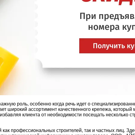
важную роль, особенно когда речь идет о специализированны
т широкий ассортимент качественного крепежа, который м
 избавляя клиента от необходимости посещать несколько с
й как профессиональных строителей, так и частных лиц. Зд