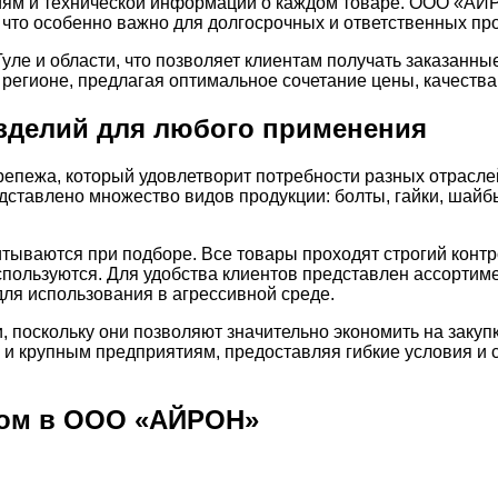
иям и технической информации о каждом товаре. ООО «АЙ
то особенно важно для долгосрочных и ответственных про
уле и области, что позволяет клиентам получать заказанные
егионе, предлагая оптимальное сочетание цены, качества 
зделий для любого применения
ежа, который удовлетворит потребности разных отраслей 
дставлено множество видов продукции: болты, гайки, шайб
тываются при подборе. Все товары проходят строгий контро
используются. Для удобства клиентов представлен ассортим
ля использования в агрессивной среде.
, поскольку они позволяют значительно экономить на зак
к и крупным предприятиям, предоставляя гибкие условия и
том в ООО «АЙРОН»