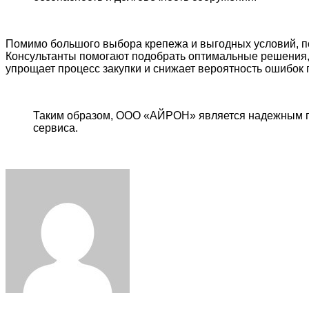
Помимо большого выбора крепежа и выгодных условий, по
Консультанты помогают подобрать оптимальные решения, 
упрощает процесс закупки и снижает вероятность ошибок
Таким образом, ООО «АЙРОН» является надежным пр
сервиса.
Facebook
Twitter
LinkedIn
Tumblr
Pinterest
Reddit
VKontakte
Odnoklassniki
Skype
WhatsApp
Telegram
Viber
Share
Print
via
Email